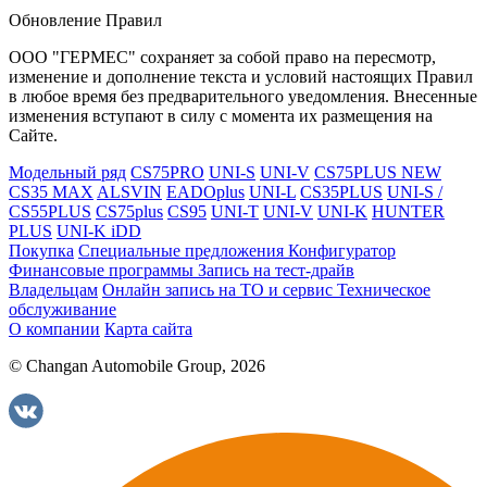
Обновление Правил
ООО "ГЕРМЕС" сохраняет за собой право на пересмотр,
изменение и дополнение текста и условий настоящих Правил
в любое время без предварительного уведомления. Внесенные
изменения вступают в силу с момента их размещения на
Сайте.
Модельный ряд
CS75PRO
UNI-S
UNI-V
CS75PLUS NEW
CS35 MAX
ALSVIN
EADOplus
UNI-L
CS35PLUS
UNI-S /
CS55PLUS
CS75plus
CS95
UNI-T
UNI-V
UNI-K
HUNTER
PLUS
UNI-K iDD
Покупка
Специальные предложения
Конфигуратор
Финансовые программы
Запись на тест-драйв
Владельцам
Онлайн запись на ТО и сервис
Техническое
обслуживание
О компании
Карта сайта
© Changan Automobile Group, 2026