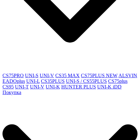
CS75PRO
UNI-S
UNI-V
CS35 MAX
CS75PLUS NEW
ALSVIN
EADOplus
UNI-L
CS35PLUS
UNI-S / CS55PLUS
CS75plus
CS95
UNI-T
UNI-V
UNI-K
HUNTER PLUS
UNI-K iDD
Покупка