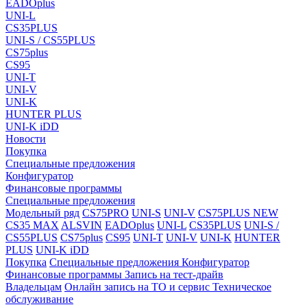
EADOplus
UNI-L
CS35PLUS
UNI-S / CS55PLUS
CS75plus
CS95
UNI-T
UNI-V
UNI-K
HUNTER PLUS
UNI-K iDD
Новости
Покупка
Специальные предложения
Конфигуратор
Финансовые программы
Специальные предложения
Модельный ряд
CS75PRO
UNI-S
UNI-V
CS75PLUS NEW
CS35 MAX
ALSVIN
EADOplus
UNI-L
CS35PLUS
UNI-S /
CS55PLUS
CS75plus
CS95
UNI-T
UNI-V
UNI-K
HUNTER
PLUS
UNI-K iDD
Покупка
Специальные предложения
Конфигуратор
Финансовые программы
Запись на тест-драйв
Владельцам
Онлайн запись на ТО и сервис
Техническое
обслуживание