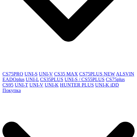
CS75PRO
UNI-S
UNI-V
CS35 MAX
CS75PLUS NEW
ALSVIN
EADOplus
UNI-L
CS35PLUS
UNI-S / CS55PLUS
CS75plus
CS95
UNI-T
UNI-V
UNI-K
HUNTER PLUS
UNI-K iDD
Покупка