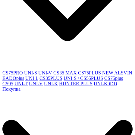
CS75PRO
UNI-S
UNI-V
CS35 MAX
CS75PLUS NEW
ALSVIN
EADOplus
UNI-L
CS35PLUS
UNI-S / CS55PLUS
CS75plus
CS95
UNI-T
UNI-V
UNI-K
HUNTER PLUS
UNI-K iDD
Покупка