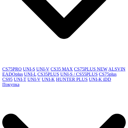
CS75PRO
UNI-S
UNI-V
CS35 MAX
CS75PLUS NEW
ALSVIN
EADOplus
UNI-L
CS35PLUS
UNI-S / CS55PLUS
CS75plus
CS95
UNI-T
UNI-V
UNI-K
HUNTER PLUS
UNI-K iDD
Покупка