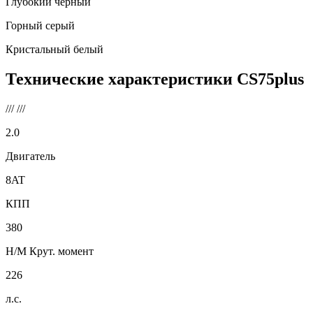
Глубокий черный
Горный серый
Кристальный белый
Технические характеристики
CS75plus
///
///
2.0
Двигатель
8AT
КПП
380
Н/М Крут. момент
226
л.с.