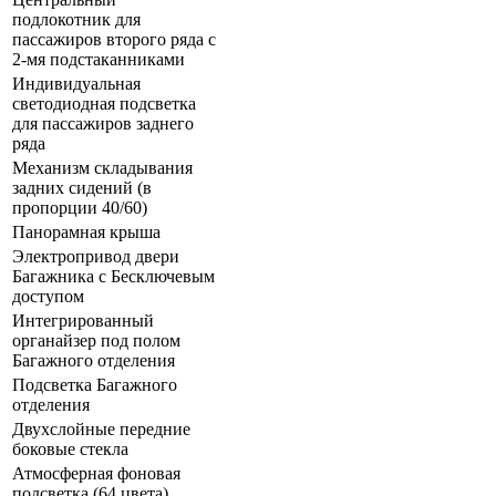
подлокотник для
пассажиров второго ряда с
2-мя подстаканниками
Индивидуальная
светодиодная подсветка
для пассажиров заднего
ряда
Механизм складывания
задних сидений (в
пропорции 40/60)
Панорамная крыша
Электропривод двери
Багажника с Бесключевым
доступом
Интегрированный
органайзер под полом
Багажного отделения
Подсветка Багажного
отделения
Двухслойные передние
боковые стекла
Атмосферная фоновая
подсветка (64 цвета)