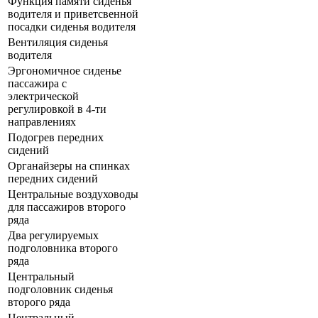
Функция памяти сиденья
водителя и приветсвенной
посадки сиденья водителя
Вентиляция сиденья
водителя
Эргономичное сиденье
пассажира с
электрической
регулировкой в 4-ти
направлениях
Подогрев передних
сидений
Органайзеры на спинках
передних сидений
Центральные воздуховоды
для пассажиров второго
ряда
Два регулируемых
подголовника второго
ряда
Центральный
подголовник сиденья
второго ряда
Центральный