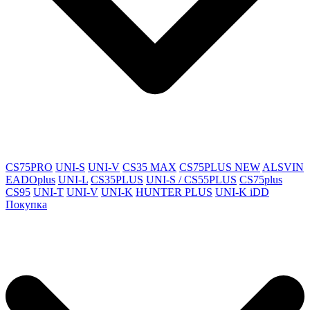
CS75PRO
UNI-S
UNI-V
CS35 MAX
CS75PLUS NEW
ALSVIN
EADOplus
UNI-L
CS35PLUS
UNI-S / CS55PLUS
CS75plus
CS95
UNI-T
UNI-V
UNI-K
HUNTER PLUS
UNI-K iDD
Покупка