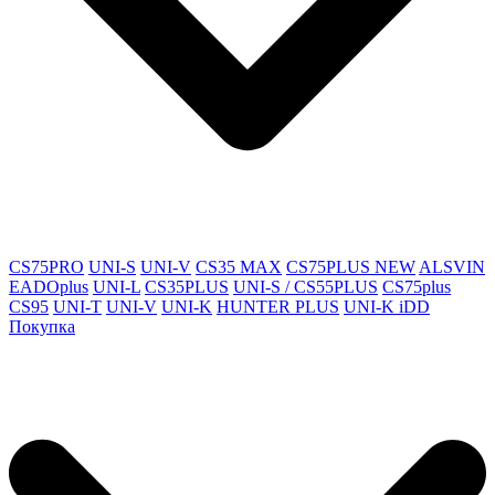
CS75PRO
UNI-S
UNI-V
CS35 MAX
CS75PLUS NEW
ALSVIN
EADOplus
UNI-L
CS35PLUS
UNI-S / CS55PLUS
CS75plus
CS95
UNI-T
UNI-V
UNI-K
HUNTER PLUS
UNI-K iDD
Покупка