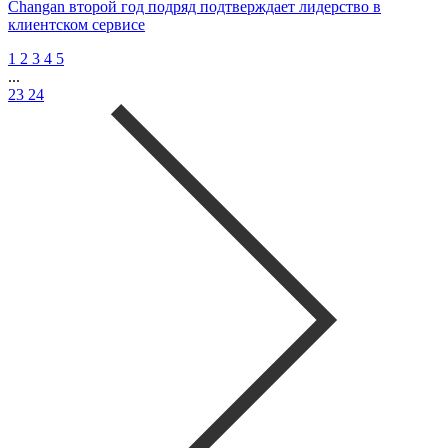
Changan второй год подряд подтверждает лидерство в
клиентском сервисе
1
2
3
4
5
...
23
24