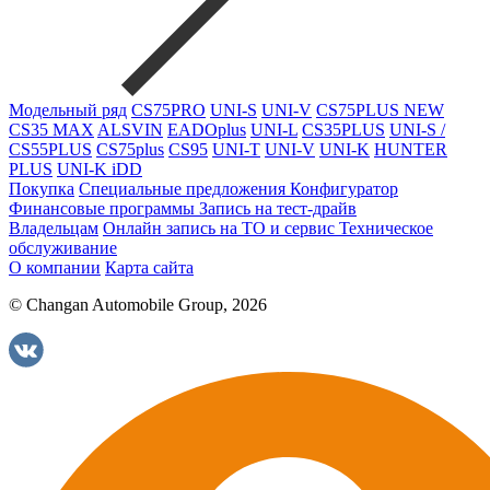
Модельный ряд
CS75PRO
UNI-S
UNI-V
CS75PLUS NEW
CS35 MAX
ALSVIN
EADOplus
UNI-L
CS35PLUS
UNI-S /
CS55PLUS
CS75plus
CS95
UNI-T
UNI-V
UNI-K
HUNTER
PLUS
UNI-K iDD
Покупка
Специальные предложения
Конфигуратор
Финансовые программы
Запись на тест-драйв
Владельцам
Онлайн запись на ТО и сервис
Техническое
обслуживание
О компании
Карта сайта
© Changan Automobile Group, 2026