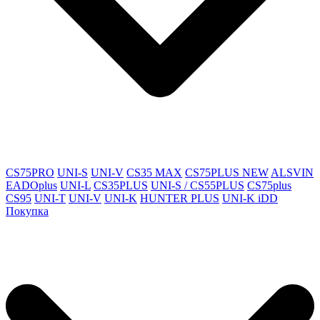
CS75PRO
UNI-S
UNI-V
CS35 MAX
CS75PLUS NEW
ALSVIN
EADOplus
UNI-L
CS35PLUS
UNI-S / CS55PLUS
CS75plus
CS95
UNI-T
UNI-V
UNI-K
HUNTER PLUS
UNI-K iDD
Покупка