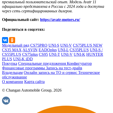
премиальный пользовательский опыт. Модель Avatr 11
официально представлена в России с 2024 года и доступна
через сеть сертифицированных дилеров.
Официальный сайт:
https://avatr-motors.ru/
Поделиться в соцсетях:
Модельный ряд
CS75PRO
UNI-S
UNI-V
CS75PLUS NEW
CS35 MAX
ALSVIN
EADOplus
UNI-L
CS35PLUS
UNI-S /
CS55PLUS
CS75plus
CS95
UNI-T
UNI-V
UNI-K
HUNTER
PLUS
UNI-K iDD
Покупка
Специальные предложения
Конфигуратор
Финансовые программы
Запись на тест-драйв
Владельцам
Онлайн запись на ТО и сервис
Техническое
обслуживание
О компании
Карта сайта
© Changan Automobile Group, 2026