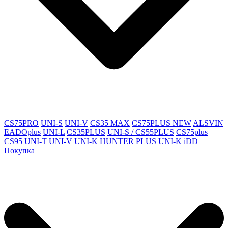
CS75PRO
UNI-S
UNI-V
CS35 MAX
CS75PLUS NEW
ALSVIN
EADOplus
UNI-L
CS35PLUS
UNI-S / CS55PLUS
CS75plus
CS95
UNI-T
UNI-V
UNI-K
HUNTER PLUS
UNI-K iDD
Покупка