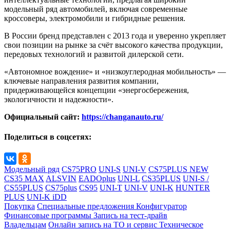
модельный ряд автомобилей, включая современные
кроссоверы, электромобили и гибридные решения.
В России бренд представлен с 2013 года и уверенно укрепляет
свои позиции на рынке за счёт высокого качества продукции,
передовых технологий и развитой дилерской сети.
«Автономное вождение» и «низкоуглеродная мобильность» —
ключевые направления развития компании,
придерживающейся концепции «энергосбережения,
экологичности и надежности».
Официальный сайт:
https://changanauto.ru/
Поделиться в соцсетях:
Модельный ряд
CS75PRO
UNI-S
UNI-V
CS75PLUS NEW
CS35 MAX
ALSVIN
EADOplus
UNI-L
CS35PLUS
UNI-S /
CS55PLUS
CS75plus
CS95
UNI-T
UNI-V
UNI-K
HUNTER
PLUS
UNI-K iDD
Покупка
Специальные предложения
Конфигуратор
Финансовые программы
Запись на тест-драйв
Владельцам
Онлайн запись на ТО и сервис
Техническое