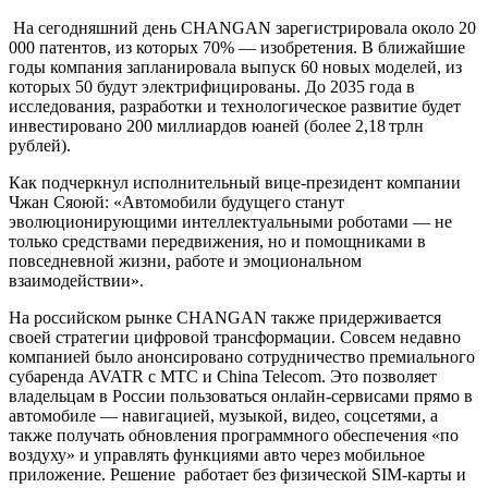
На сегодняшний день CHANGAN зарегистрировала около 20
000 патентов, из которых 70% — изобретения. В ближайшие
годы компания запланировала выпуск 60 новых моделей, из
которых 50 будут электрифицированы. До 2035 года в
исследования, разработки и технологическое развитие будет
инвестировано 200 миллиардов юаней (более 2,18 трлн
рублей).
Как подчеркнул исполнительный вице-президент компании
Чжан Сяоюй: «Автомобили будущего станут
эволюционирующими интеллектуальными роботами — не
только средствами передвижения, но и помощниками в
повседневной жизни, работе и эмоциональном
взаимодействии».
На российском рынке CHANGAN также придерживается
своей стратегии цифровой трансформации. Совсем недавно
компанией было анонсировано сотрудничество премиального
субаренда AVATR с МТС и China Telecom. Это позволяет
владельцам в России пользоваться онлайн-сервисами прямо в
автомобиле — навигацией, музыкой, видео, соцсетями, а
также получать обновления программного обеспечения «по
воздуху» и управлять функциями авто через мобильное
приложение. Решение работает без физической SIM-карты и