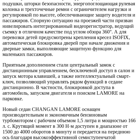
подушки, шторки безопасности, энергопоглощающая рулевая
колонка и трехточечные ремни с ограничителем нагрузки и
регулировкой по высоте, обеспечивающие защиту водителя и
пассажиров. Спорную ситуацию на проезжей части призван
нивелировать интегрированный видеорегистратор, ведущий
съемку в отличном качестве под углом обзора 360°. А для
перевозки детей предусмотрены крепления кресел ISOFIX,
автоматическая блокировка дверей при начале движения и
дверные замки, выполняющие защитную функцию для
маленьких пассажиров.
Приятным дополнением стали центральный замок с
дистанционным управлением, бесключевой доступ в салон и
запуск мотора клавишей, а также интеллектуальный смарт-
ключ, позволяющий управлять рядом функций в седане
дистанционно. В частности, блокировкой доступа в
автомобиль, запуском двигателя и поиском LAMORE на
парковке.
Новый седан CHANGAN LAMORE оснащен
производительным и экономичным бензиновым
турбомотором с рабочим объемом 1,5 литра и мощностью 166
л. с. Крутящий момент в 300 Н·м доступен в диапазоне от
1500 до 4000 оборотов в минуту и передается на переднюю
ось благодаря высокоэффективной семиступенчатой