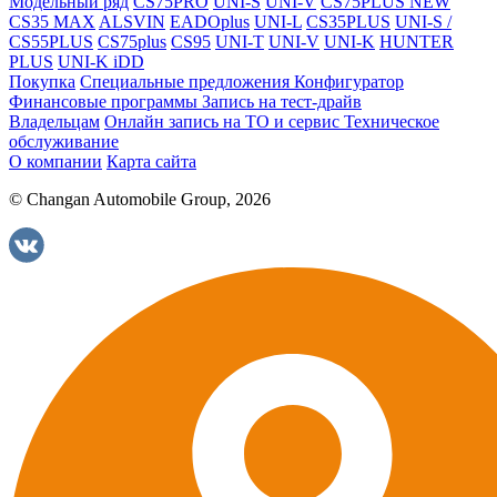
Модельный ряд
CS75PRO
UNI-S
UNI-V
CS75PLUS NEW
CS35 MAX
ALSVIN
EADOplus
UNI-L
CS35PLUS
UNI-S /
CS55PLUS
CS75plus
CS95
UNI-T
UNI-V
UNI-K
HUNTER
PLUS
UNI-K iDD
Покупка
Специальные предложения
Конфигуратор
Финансовые программы
Запись на тест-драйв
Владельцам
Онлайн запись на ТО и сервис
Техническое
обслуживание
О компании
Карта сайта
© Changan Automobile Group, 2026