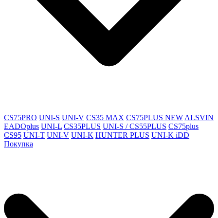
CS75PRO
UNI-S
UNI-V
CS35 MAX
CS75PLUS NEW
ALSVIN
EADOplus
UNI-L
CS35PLUS
UNI-S / CS55PLUS
CS75plus
CS95
UNI-T
UNI-V
UNI-K
HUNTER PLUS
UNI-K iDD
Покупка