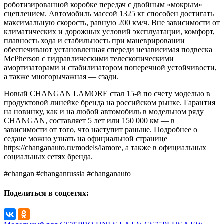
роботизированной коробке передач с двойным «мокрым»
сцеплением. Автомобиль массой 1325 кг способен достигать
максимальную скорость, равную 200 км/ч. Вне зависимости от
климатических и дорожных условий эксплуатации, комфорт,
плавность хода и стабильность при маневрировании
обеспечивают установленная спереди независимая подвеска
McPherson с гидравлическими телескопическими
амортизаторами и стабилизатором поперечной устойчивости,
а также многорычажная — сзади.
Новый CHANGAN LAMORE стал 15-й по счету моделью в
продуктовой линейке бренда на российском рынке. Гарантия
на новинку, как и на любой автомобиль в модельном ряду
CHANGAN, составляет 5 лет или 150 000 км — в
зависимости от того, что наступит раньше. Подробнее о
седане можно узнать на официальной странице
https://changanauto.ru/models/lamore, а также в официальных
социальных сетях бренда.
#changan #changanrussia #changanauto
Поделиться в соцсетях: