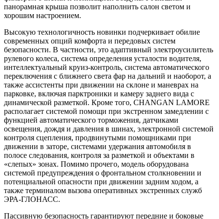
панорамная крыша позволит наполнить салон светом и
хорошим настроением.
Высокую технологичность новинки подчеркивает обилие
современных опций комфорта и передовых систем
безопасности. В частности, это адаптивный электроусилитель
рулевого колеса, система определения усталости водителя,
интеллектуальный круиз-контроль, система автоматического
переключения с ближнего света фар на дальний и наоборот, а
также ассистенты при движении на склоне и маневрах на
парковке, включая парктроники и камеру заднего вида с
динамической разметкой. Кроме того, CHANGAN LAMORE
располагает системой помощи при экстренном замедлении с
функцией автоматического торможения, датчиками
освещения, дождя и давления в шинах, электронной системой
контроля сцепления, продвинутыми помощниками при
движении в заторе, системами удержания автомобиля в
полосе следования, контроля за разметкой и объектами в
«слепых» зонах. Помимо прочего, модель оборудована
системой предупреждения о фронтальном столкновении и
потенциальной опасности при движении задним ходом, а
также терминалом вызова оперативных экстренных служб
ЭРА-ГЛОНАСС.
Пассивную безопасность гарантируют передние и боковые