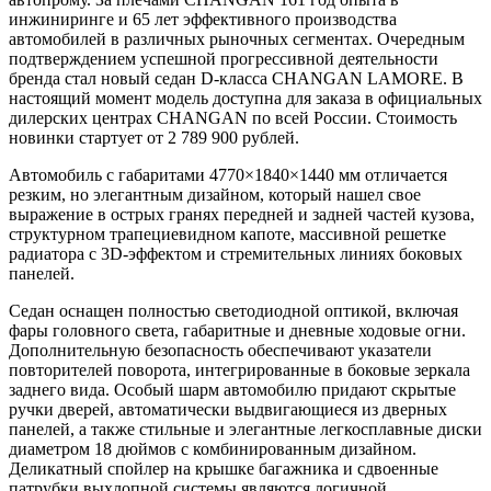
инжиниринге и 65 лет эффективного производства
автомобилей в различных рыночных сегментах. Очередным
подтверждением успешной прогрессивной деятельности
бренда стал новый седан D-класса CHANGAN LAMORE. В
настоящий момент модель доступна для заказа в официальных
дилерских центрах CHANGAN по всей России. Стоимость
новинки стартует от 2 789 900 рублей.
Автомобиль с габаритами 4770×1840×1440 мм отличается
резким, но элегантным дизайном, который нашел свое
выражение в острых гранях передней и задней частей кузова,
структурном трапециевидном капоте, массивной решетке
радиатора с 3D-эффектом и стремительных линиях боковых
панелей.
Седан оснащен полностью светодиодной оптикой, включая
фары головного света, габаритные и дневные ходовые огни.
Дополнительную безопасность обеспечивают указатели
повторителей поворота, интегрированные в боковые зеркала
заднего вида. Особый шарм автомобилю придают скрытые
ручки дверей, автоматически выдвигающиеся из дверных
панелей, а также стильные и элегантные легкосплавные диски
диаметром 18 дюймов с комбинированным дизайном.
Деликатный спойлер на крышке багажника и сдвоенные
патрубки выхлопной системы являются логичной