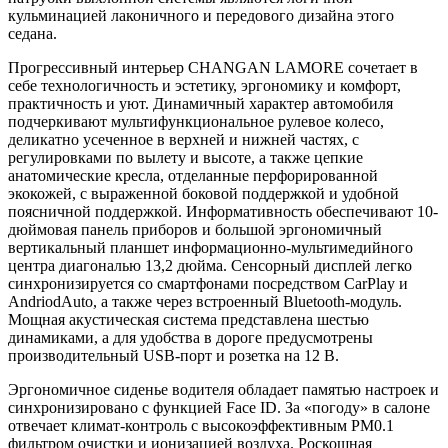
кульминацией лаконичного и передового дизайна этого
седана.
Прогрессивный интерьер CHANGAN LAMORE сочетает в
себе технологичность и эстетику, эргономику и комфорт,
практичность и уют. Динамичный характер автомобиля
подчеркивают мультифункциональное рулевое колесо,
деликатно усеченное в верхней и нижней частях, с
регулировками по вылету и высоте, а также цепкие
анатомические кресла, отделанные перфорированной
экокожей, с выраженной боковой поддержкой и удобной
поясничной поддержкой. Информативность обеспечивают 10-
дюймовая панель приборов и большой эргономичный
вертикальный планшет информационно-мультимедийного
центра диагональю 13,2 дюйма. Сенсорный дисплей легко
синхронизируется со смартфонами посредством CarPlay и
AndriodAuto, а также через встроенный Bluetooth-модуль.
Мощная акустическая система представлена шестью
динамиками, а для удобства в дороге предусмотрены
производительный USB-порт и розетка на 12 В.
Эргономичное сиденье водителя обладает памятью настроек и
синхронизировано с функцией Face ID. За «погоду» в салоне
отвечает климат-контроль с высокоэффективным PM0.1
фильтром очистки и ионизацией воздуха. Роскошная