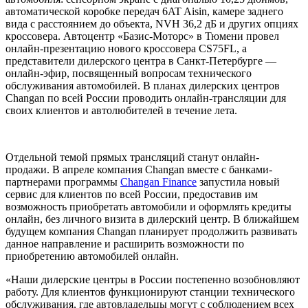
автоматической коробке передач 6AT Aisin, камере заднего
вида с расстоянием до объекта, NVH 36,2 дБ и других опциях
кроссовера. Автоцентр «Базис-Моторс» в Тюмени провел
онлайн-презентацию нового кроссовера CS75FL, а
представители дилерского центра в Санкт-Петербурге —
онлайн-эфир, посвященный вопросам технического
обслуживания автомобилей. В планах дилерских центров
Changan по всей России проводить онлайн-трансляции для
своих клиентов и автолюбителей в течение лета.
Отдельной темой прямых трансляций станут онлайн-
продажи. В апреле компания Changan вместе с банками-
партнерами программы
Changan Finance
запустила новый
сервис для клиентов по всей России, предоставив им
возможность приобретать автомобили и оформлять кредиты
онлайн, без личного визита в дилерский центр. В ближайшем
будущем компания Changan планирует продолжить развивать
данное направление и расширить возможности по
приобретению автомобилей онлайн.
«Наши дилерские центры в России постепенно возобновляют
работу. Для клиентов функционируют станции технического
обслуживания, где автовладельцы могут с соблюдением всех