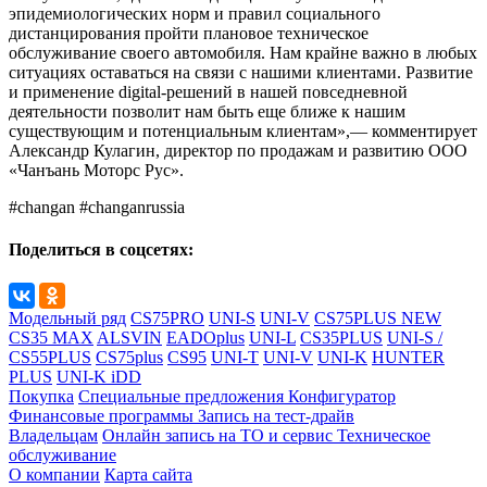
эпидемиологических норм и правил социального
дистанцирования пройти плановое техническое
обслуживание своего автомобиля. Нам крайне важно в любых
ситуациях оставаться на связи с нашими клиентами. Развитие
и применение digital-решений в нашей повседневной
деятельности позволит нам быть еще ближе к нашим
существующим и потенциальным клиентам»,— комментирует
Александр Кулагин, директор по продажам и развитию ООО
«Чанъань Моторс Рус».
#changan #changanrussia
Поделиться в соцсетях:
Модельный ряд
CS75PRO
UNI-S
UNI-V
CS75PLUS NEW
CS35 MAX
ALSVIN
EADOplus
UNI-L
CS35PLUS
UNI-S /
CS55PLUS
CS75plus
CS95
UNI-T
UNI-V
UNI-K
HUNTER
PLUS
UNI-K iDD
Покупка
Специальные предложения
Конфигуратор
Финансовые программы
Запись на тест-драйв
Владельцам
Онлайн запись на ТО и сервис
Техническое
обслуживание
О компании
Карта сайта