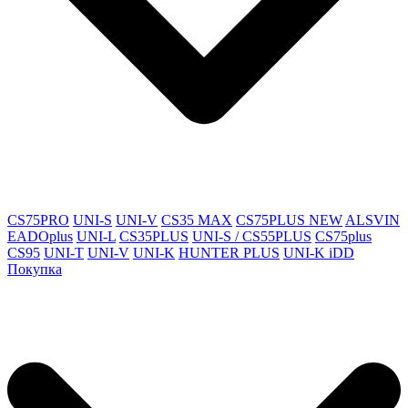
CS75PRO
UNI-S
UNI-V
CS35 MAX
CS75PLUS NEW
ALSVIN
EADOplus
UNI-L
CS35PLUS
UNI-S / CS55PLUS
CS75plus
CS95
UNI-T
UNI-V
UNI-K
HUNTER PLUS
UNI-K iDD
Покупка