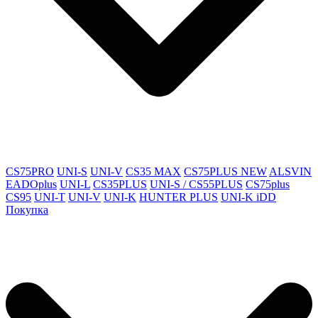
CS75PRO
UNI-S
UNI-V
CS35 MAX
CS75PLUS NEW
ALSVIN
EADOplus
UNI-L
CS35PLUS
UNI-S / CS55PLUS
CS75plus
CS95
UNI-T
UNI-V
UNI-K
HUNTER PLUS
UNI-K iDD
Покупка