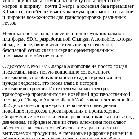
Инновационный автомобиль в длину составляет более 5
метров, в ширину - почти 2 метра, а колесная база превышает
3,1 метра, что обеспечивает максимум пространства в салоне
и широкие возможности для транспортировки различных
грузов.
Новинка построена на новейшей полнофункциональной
платформе SDA, разработанной Changan Automobile, которая
обладает передовой вычислительной архитектурой,
безопасной сетью связи и сервис-ориентированным
программным обеспечением.
С дебютом Nevo E07 Changan Automobile не просто создал
представил миру новую концепцию современного
автомобиля, способную полностью адаптироваться под
нужды владельца, это новая глава в истории
автомобилестроения. Интеллектуальный электро-
трансформер производится на новейшей производственной
площадке Changan Automobile в Юбэй. Завод, построенный за
352 дня, является примером оперативного внедрения
новейших процессов проектирования и производства.
Современные технологические решения, такие как литье под
давлением, гибридные линии сталь-алюминия позволяют
обеспечить высокие потребительские характеристики
выпускаемой продукции. А передовые цифровые решения в
области управления производством позволяют выйти на