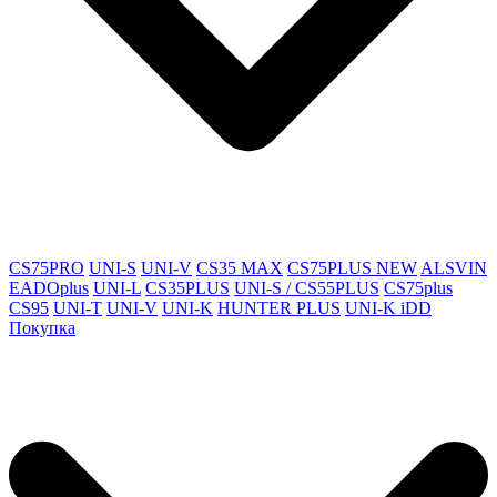
CS75PRO
UNI-S
UNI-V
CS35 MAX
CS75PLUS NEW
ALSVIN
EADOplus
UNI-L
CS35PLUS
UNI-S / CS55PLUS
CS75plus
CS95
UNI-T
UNI-V
UNI-K
HUNTER PLUS
UNI-K iDD
Покупка