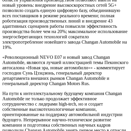
новый уровень: внедрение высокоскоростных сетей 5G+
позволило создать единую цифровую базу, объединившую
всех поставщиков в режиме реального времени; полная
роботизация производственных линий и внедрение 43
адаптивных сценариев работы повысили эффективность
производства более чем на 20%; максимальное использование
энергосберегающих технологий сократило
электропотребление новейшего завода Changan Automobile на
19%.
«Революционный NEVO E07 и новый завод Changan
Automobile, являются лучшей иллюстрацией темы Пекинского
автосалона «Новая эра, новые автомобили»» - комментирует
господин Сунь Цзэцзюнь, генеральный директор
департамента внешних рынков Changan Automobile и
генеральный директор Changan Motors Rus.
На пути к интеллектуальному будущему компания Changan
Automobile не только продолжает эффективное
сотрудничество с лидерами high-tech, но и создает
собственные высокотехнологичные компании,
ориентированные на поддержку автомобильной индустрии
будущего. Непрерывное научно-техническое развитие
компании и подготовка собственных научных кадров
позволили Changan Automobile занять первое место в отрасли