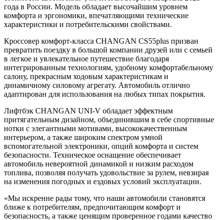
года в России. Модель обладает высочайшим уровнем
комфорта и эргономики, впечатляющими технические
характеристики и потребительскими свойствами.
Кроссовер комфорт-класса CHANGAN CS55plus призван
превратить поездку в большой компании друзей или с семьей
в легкое и увлекательное путешествие благодаря
интегрированным технологиям, удобному комфортабельному
салону, прекрасным ходовым характеристикам и
динамичному силовому агрегату. Автомобиль отлично
адаптирован для использования на любых типах покрытия.
Лифтбэк CHANGAN UNI-V обладает эффектным
притягательным дизайном, объединившим в себе спортивные
нотки с элегантными мотивами, высококачественным
интерьером, а также широким спектром умной
вспомогательной электроники, опций комфорта и систем
безопасности. Техническое оснащение обеспечивает
автомобиль невероятной динамикой и низким расходом
топлива, позволяя получать удовольствие за рулем, невзирая
на изменения погодных и ездовых условий эксплуатации.
«Мы искренне рады тому, что наши автомобили становятся
ближе к потребителям, предпочитающим комфорт и
безопасность, а также ценящим проверенное годами качество