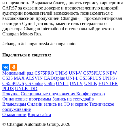
и надежность. Выражаем благодарность сервису каршеринга
CARS7 за оказанное доверие и предоставленную широкой
аудитории пользователей возможность познакомиться с
высококлассной продукцией Changan», - прокомментировал
господин Сунь Цзэцзюнь, заместитель генерального
директора Changan International и генеральный директор
Changan Motors Rus.
#changan #changanrussia #changanauto
Поделиться в соцсетях:
Модельный ряд
CS75PRO
UNI-S
UNI-V
CS75PLUS NEW
CS35 MAX
ALSVIN
EADOplus
UNI-L
CS35PLUS
UNI-S /
CS55PLUS
CS75plus
CS95
UNI-T
UNI-V
UNI-K
HUNTER
PLUS
UNI-K iDD
Покупка
Специальные предложения
Конфигуратор
Финансовые программы
Запись на тест-драйв
Владельцам
Онлайн запись на ТО и сервис
Техническое
обслуживание
О компании
Карта сайта
© Changan Automobile Group, 2026