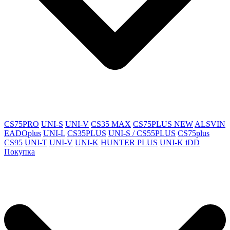
CS75PRO
UNI-S
UNI-V
CS35 MAX
CS75PLUS NEW
ALSVIN
EADOplus
UNI-L
CS35PLUS
UNI-S / CS55PLUS
CS75plus
CS95
UNI-T
UNI-V
UNI-K
HUNTER PLUS
UNI-K iDD
Покупка