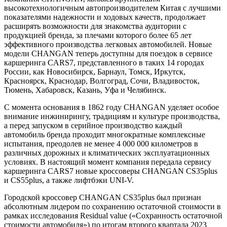
высокотехнологичным автопроизводителем Китая с лучшими
показателями надежности и ходовых качеств, продолжает
расширять возможности для знакомства аудитории с
продукцией бренда, за плечами которого более 65 лет
эффективного производства легковых автомобилей. Новые
модели CHANGAN теперь доступны для поездок в сервисе
каршеринга CARS7, представленного в таких 14 городах
России, как Новосибирск, Барнаул, Томск, Иркутск,
Красноярск, Краснодар, Волгоград, Сочи, Владивосток,
Тюмень, Хабаровск, Казань, Уфа и Челябинск.
С момента основания в 1862 году CHANGAN уделяет особое
внимание инжинирингу, традициям и культуре производства,
а перед запуском в серийное производство каждый
автомобиль бренда проходит многократные комплексные
испытания, преодолев не менее 4 000 000 километров в
различных дорожных и климатических эксплуатационных
условиях. В настоящий момент компания передала сервису
каршеринга CARS7 новые кроссоверы CHANGAN CS35plus
и CS55plus, а также лифтбэки UNI-V.
Городской кроссовер CHANGAN CS35plus был признан
абсолютным лидером по сохранению остаточной стоимости в
рамках исследования Residual value («Сохранность остаточной
стоимости автомобиля») по итогам второго квартала 2023