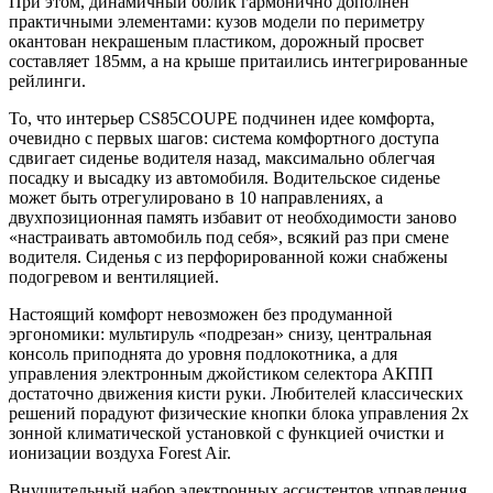
При этом, динамичный облик гармонично дополнен
практичными элементами: кузов модели по периметру
окантован некрашеным пластиком, дорожный просвет
составляет 185мм, а на крыше притаились интегрированные
рейлинги.
То, что интерьер CS85COUPE подчинен идее комфорта,
очевидно с первых шагов: система комфортного доступа
сдвигает сиденье водителя назад, максимально облегчая
посадку и высадку из автомобиля. Водительское сиденье
может быть отрегулировано в 10 направлениях, а
двухпозиционная память избавит от необходимости заново
«настраивать автомобиль под себя», всякий раз при смене
водителя. Сиденья с из перфорированной кожи снабжены
подогревом и вентиляцией.
Настоящий комфорт невозможен без продуманной
эргономики: мультируль «подрезан» снизу, центральная
консоль приподнята до уровня подлокотника, а для
управления электронным джойстиком селектора АКПП
достаточно движения кисти руки. Любителей классических
решений порадуют физические кнопки блока управления 2х
зонной климатической установкой с функцией очистки и
ионизации воздуха Forest Air.
Внушительный набор электронных ассистентов управления