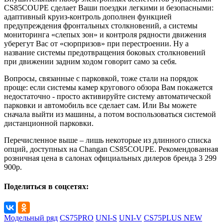
CS85COUPE сделает Ваши поездки легкими и безопасными:
адаптивный круиз-контроль дополнен функцией
предупреждения фронтальных столкновений, а системы
мониторинга «слепых зон» и контроля рядности движения
уберегут Вас от «сюрпризов» при перестроении. Ну а
название системы предотвращения боковых столкновений
при движении задним ходом говорит само за себя.
Вопросы, связанные с парковкой, тоже стали на порядок
проще: если системы камер кругового обзора Вам покажется
недостаточно - просто активируйте систему автоматической
парковки и автомобиль все сделает сам. Или Вы можете
сначала выйти из машины, а потом воспользоваться системой
дистанционной парковки.
Перечисленное выше – лишь некоторые из длинного списка
опций, доступных на Changan CS85COUPE. Рекомендованная
розничная цена в салонах официальных дилеров бренда 3 299
900р.
Поделиться в соцсетях:
Модельный ряд
CS75PRO
UNI-S
UNI-V
CS75PLUS NEW