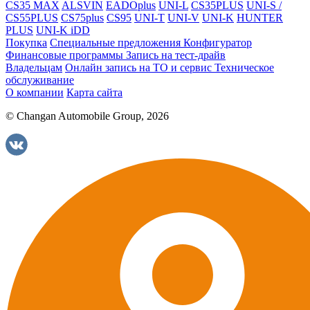
CS35 MAX
ALSVIN
EADOplus
UNI-L
CS35PLUS
UNI-S /
CS55PLUS
CS75plus
CS95
UNI-T
UNI-V
UNI-K
HUNTER
PLUS
UNI-K iDD
Покупка
Специальные предложения
Конфигуратор
Финансовые программы
Запись на тест-драйв
Владельцам
Онлайн запись на ТО и сервис
Техническое
обслуживание
О компании
Карта сайта
© Changan Automobile Group, 2026