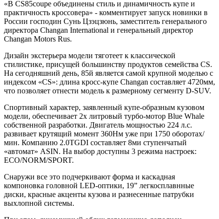
«В CS85coupe объединены стиль и динамичность купе и
практичность кроссовера» - комментирует запуск новинки в
России господин Сунь Цзэцзюнь, заместитель генерального
директора Changan International и генеральный директор
Changan Motors Rus.
Дизайн экстерьера модели тяготеет к классической
стилистике, присущей большинству продуктов семейства CS.
На сегодняшний день, 85й является самой крупной моделью с
индексом «CS»: длина кросс-купе Changan составляет 4720мм,
что позволяет отнести модель к размерному сегменту D-SUV.
Спортивный характер, заявленный купе-образным кузовом
модели, обеспечивает 2х литровый турбо-мотор Blue Whale
собственной разработки. Двигатель мощностью 224 л.с.
развивает крутящий момент 360Нм уже при 1750 оборотах/
мин. Компанию 2.0TGDI составляет 8ми ступенчатый
«автомат» ASIN. На выбор доступны 3 режима настроек:
ECO/NORM/SPORT.
Снаружи все это подчеркивают форма и каскадная
компоновка головной LED-оптики, 19” легкосплавнные
диски, красные акценты кузова и разнесенные патрубки
выхлопной системы.