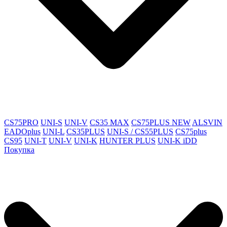
CS75PRO
UNI-S
UNI-V
CS35 MAX
CS75PLUS NEW
ALSVIN
EADOplus
UNI-L
CS35PLUS
UNI-S / CS55PLUS
CS75plus
CS95
UNI-T
UNI-V
UNI-K
HUNTER PLUS
UNI-K iDD
Покупка