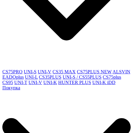
CS75PRO
UNI-S
UNI-V
CS35 MAX
CS75PLUS NEW
ALSVIN
EADOplus
UNI-L
CS35PLUS
UNI-S / CS55PLUS
CS75plus
CS95
UNI-T
UNI-V
UNI-K
HUNTER PLUS
UNI-K iDD
Покупка