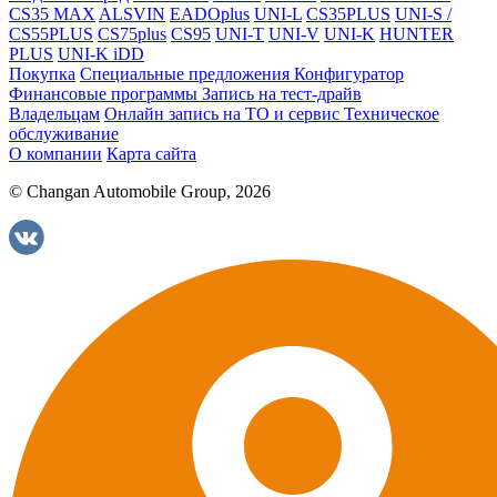
CS35 MAX
ALSVIN
EADOplus
UNI-L
CS35PLUS
UNI-S /
CS55PLUS
CS75plus
CS95
UNI-T
UNI-V
UNI-K
HUNTER
PLUS
UNI-K iDD
Покупка
Специальные предложения
Конфигуратор
Финансовые программы
Запись на тест-драйв
Владельцам
Онлайн запись на ТО и сервис
Техническое
обслуживание
О компании
Карта сайта
© Changan Automobile Group, 2026