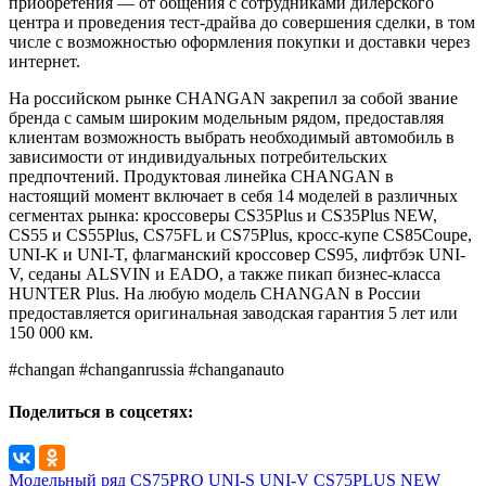
приобретения — от общения с сотрудниками дилерского
центра и проведения тест-драйва до совершения сделки, в том
числе с возможностью оформления покупки и доставки через
интернет.
На российском рынке CHANGAN закрепил за собой звание
бренда с самым широким модельным рядом, предоставляя
клиентам возможность выбрать необходимый автомобиль в
зависимости от индивидуальных потребительских
предпочтений. Продуктовая линейка CHANGAN в
настоящий момент включает в себя 14 моделей в различных
сегментах рынка: кроссоверы CS35Plus и CS35Plus NEW,
CS55 и CS55Plus, CS75FL и CS75Plus, кросс-купе CS85Coupe,
UNI-K и UNI-T, флагманский кроссовер CS95, лифтбэк UNI-
V, седаны ALSVIN и EADO, а также пикап бизнес-класса
HUNTER Plus. На любую модель CHANGAN в России
предоставляется оригинальная заводская гарантия 5 лет или
150 000 км.
#changan #changanrussia #changanauto
Поделиться в соцсетях:
Модельный ряд
CS75PRO
UNI-S
UNI-V
CS75PLUS NEW