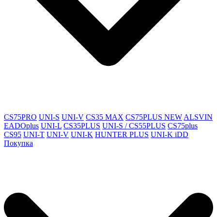
CS75PRO
UNI-S
UNI-V
CS35 MAX
CS75PLUS NEW
ALSVIN
EADOplus
UNI-L
CS35PLUS
UNI-S / CS55PLUS
CS75plus
CS95
UNI-T
UNI-V
UNI-K
HUNTER PLUS
UNI-K iDD
Покупка