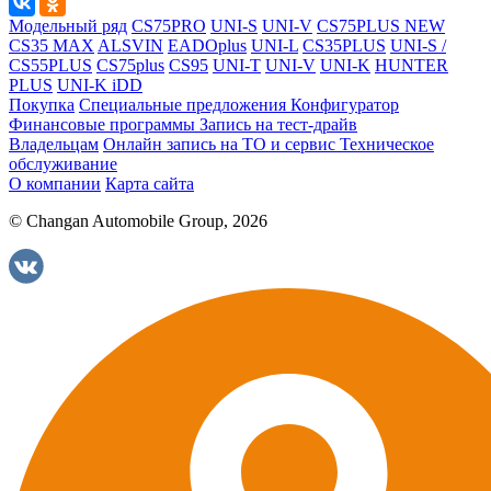
Модельный ряд
CS75PRO
UNI-S
UNI-V
CS75PLUS NEW
CS35 MAX
ALSVIN
EADOplus
UNI-L
CS35PLUS
UNI-S /
CS55PLUS
CS75plus
CS95
UNI-T
UNI-V
UNI-K
HUNTER
PLUS
UNI-K iDD
Покупка
Специальные предложения
Конфигуратор
Финансовые программы
Запись на тест-драйв
Владельцам
Онлайн запись на ТО и сервис
Техническое
обслуживание
О компании
Карта сайта
© Changan Automobile Group, 2026