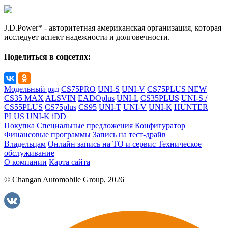
J.D.Power* - авторитетная американская организация, которая
исследует аспект надежности и долговечности.
Поделиться в соцсетях:
Модельный ряд
CS75PRO
UNI-S
UNI-V
CS75PLUS NEW
CS35 MAX
ALSVIN
EADOplus
UNI-L
CS35PLUS
UNI-S /
CS55PLUS
CS75plus
CS95
UNI-T
UNI-V
UNI-K
HUNTER
PLUS
UNI-K iDD
Покупка
Специальные предложения
Конфигуратор
Финансовые программы
Запись на тест-драйв
Владельцам
Онлайн запись на ТО и сервис
Техническое
обслуживание
О компании
Карта сайта
© Changan Automobile Group, 2026