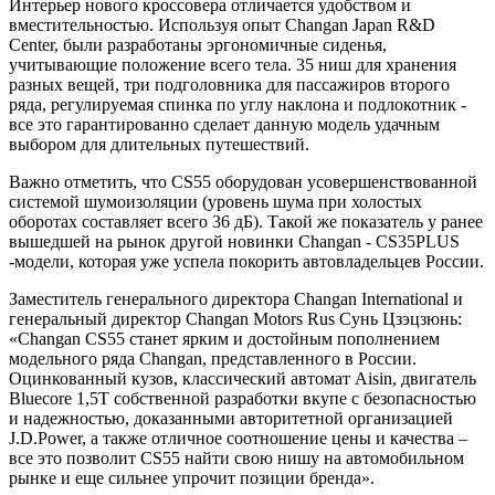
Интерьер нового кроссовера отличается удобством и
вместительностью. Используя опыт Changan Japan R&D
Center, были разработаны эргономичные сиденья,
учитывающие положение всего тела. 35 ниш для хранения
разных вещей, три подголовника для пассажиров второго
ряда, регулируемая спинка по углу наклона и подлокотник -
все это гарантированно сделает данную модель удачным
выбором для длительных путешествий.
Важно отметить, что CS55 оборудован усовершенствованной
системой шумоизоляции (уровень шума при холостых
оборотах составляет всего 36 дБ). Такой же показатель у ранее
вышедшей на рынок другой новинки Changan - CS35PLUS
-модели, которая уже успела покорить автовладельцев России.
Заместитель генерального директора Changan International и
генеральный директор Changan Motors Rus Сунь Цзэцзюнь:
«Changan CS55 станет ярким и достойным пополнением
модельного ряда Changan, представленного в России.
Оцинкованный кузов, классический автомат Aisin, двигатель
Bluecore 1,5T собственной разработки вкупе с безопасностью
и надежностью, доказанными авторитетной организацией
J.D.Power, а также отличное соотношение цены и качества –
все это позволит CS55 найти свою нишу на автомобильном
рынке и еще сильнее упрочит позиции бренда».