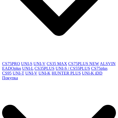
CS75PRO
UNI-S
UNI-V
CS35 MAX
CS75PLUS NEW
ALSVIN
EADOplus
UNI-L
CS35PLUS
UNI-S / CS55PLUS
CS75plus
CS95
UNI-T
UNI-V
UNI-K
HUNTER PLUS
UNI-K iDD
Покупка