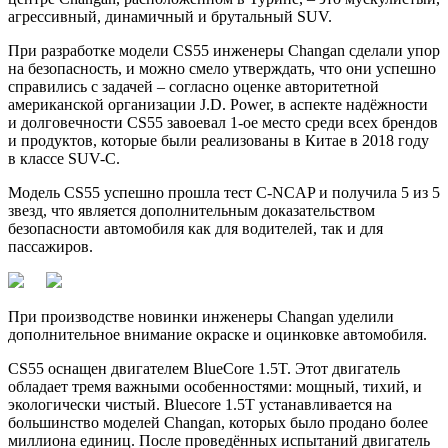
агрессивный, динамичный и брутальный SUV.
При разработке модели CS55 инженеры Changan сделали упор
на безопасность, и можно смело утверждать, что они успешно
справились с задачей – согласно оценке авторитетной
американской организации J.D. Power, в аспекте надёжности
и долговечности CS55 завоевал 1-ое место среди всех брендов
и продуктов, которые были реализованы в Китае в 2018 году
в классе SUV-C.
Модель CS55 успешно прошла тест C-NCAP и получила 5 из 5
звезд, что является дополнительным доказательством
безопасности автомобиля как для водителей, так и для
пассажиров.
При производстве новинки инженеры Changan уделили
дополнительное внимание окраске и оцинковке автомобиля.
CS55 оснащен двигателем BlueCore 1.5T. Этот двигатель
обладает тремя важными особенностями: мощный, тихий, и
экологически чистый. Bluecore 1.5T устанавливается на
большинство моделей Changan, которых было продано более
миллиона единиц. После проведённых испытаний двигатель