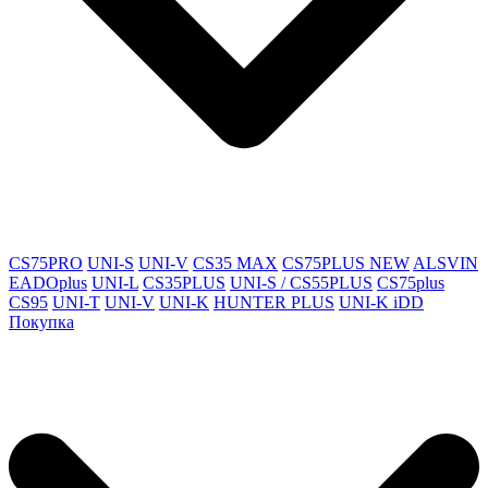
CS75PRO
UNI-S
UNI-V
CS35 MAX
CS75PLUS NEW
ALSVIN
EADOplus
UNI-L
CS35PLUS
UNI-S / CS55PLUS
CS75plus
CS95
UNI-T
UNI-V
UNI-K
HUNTER PLUS
UNI-K iDD
Покупка