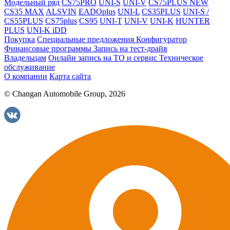
Модельный ряд
CS75PRO
UNI-S
UNI-V
CS75PLUS NEW
CS35 MAX
ALSVIN
EADOplus
UNI-L
CS35PLUS
UNI-S /
CS55PLUS
CS75plus
CS95
UNI-T
UNI-V
UNI-K
HUNTER
PLUS
UNI-K iDD
Покупка
Специальные предложения
Конфигуратор
Финансовые программы
Запись на тест-драйв
Владельцам
Онлайн запись на ТО и сервис
Техническое
обслуживание
О компании
Карта сайта
© Changan Automobile Group, 2026