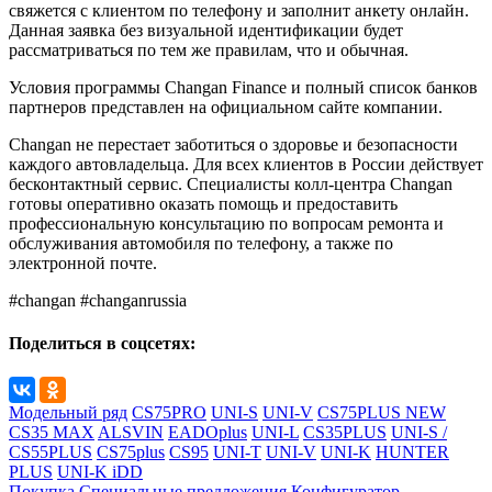
свяжется с клиентом по телефону и заполнит анкету онлайн.
Данная заявка без визуальной идентификации будет
рассматриваться по тем же правилам, что и обычная.
Условия программы Changan Finance и полный список банков
партнеров представлен на официальном сайте компании.
Changan не перестает заботиться о здоровье и безопасности
каждого автовладельца. Для всех клиентов в России действует
бесконтактный сервис. Специалисты колл-центра Changan
готовы оперативно оказать помощь и предоставить
профессиональную консультацию по вопросам ремонта и
обслуживания автомобиля по телефону, а также по
электронной почте.
#changan #changanrussia
Поделиться в соцсетях:
Модельный ряд
CS75PRO
UNI-S
UNI-V
CS75PLUS NEW
CS35 MAX
ALSVIN
EADOplus
UNI-L
CS35PLUS
UNI-S /
CS55PLUS
CS75plus
CS95
UNI-T
UNI-V
UNI-K
HUNTER
PLUS
UNI-K iDD
Покупка
Специальные предложения
Конфигуратор