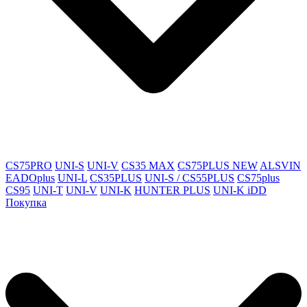
CS75PRO
UNI-S
UNI-V
CS35 MAX
CS75PLUS NEW
ALSVIN
EADOplus
UNI-L
CS35PLUS
UNI-S / CS55PLUS
CS75plus
CS95
UNI-T
UNI-V
UNI-K
HUNTER PLUS
UNI-K iDD
Покупка