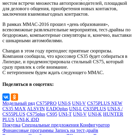
местом встречи множества автопроизводителей, площадкой
для делового общения, приобретения новых контактов,
заключения взаимовыгодных контрактов.
В рамках ММАС-2016 прошел «день образования»,
всевозможные развлекательные мероприятия, тест-драйвы по
бездорожью, компьютерные симуляторы и, конечно, выставки
с шикарными автомобилями.
Changan в этом году преподнес приятные сюрпризы.
Компания сообщила, что кроссовер CS35 будет собираться в
Липецке, и продемонстрировала стильный CS75, который
сразу привлек к себе внимание.
С нетерпением будем ждать следующего ММАС.
Поделиться в соцсетях:
Модельный ряд
CS75PRO
UNI-S
UNI-V
CS75PLUS NEW
CS35 MAX
ALSVIN
EADOplus
UNI-L
CS35PLUS
UNI-S /
CS55PLUS
CS75plus
CS95
UNI-T
UNI-V
UNI-K
HUNTER
PLUS
UNI-K iDD
Покупка
Специальные предложения
Конфигуратор
Финансовые программы
Запись на тест-драйв