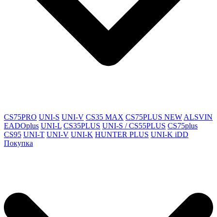
CS75PRO
UNI-S
UNI-V
CS35 MAX
CS75PLUS NEW
ALSVIN
EADOplus
UNI-L
CS35PLUS
UNI-S / CS55PLUS
CS75plus
CS95
UNI-T
UNI-V
UNI-K
HUNTER PLUS
UNI-K iDD
Покупка