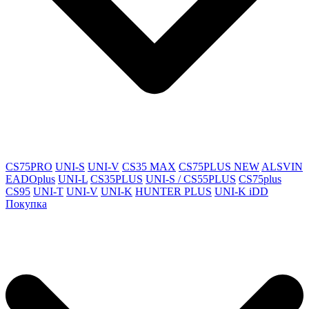
CS75PRO
UNI-S
UNI-V
CS35 MAX
CS75PLUS NEW
ALSVIN
EADOplus
UNI-L
CS35PLUS
UNI-S / CS55PLUS
CS75plus
CS95
UNI-T
UNI-V
UNI-K
HUNTER PLUS
UNI-K iDD
Покупка