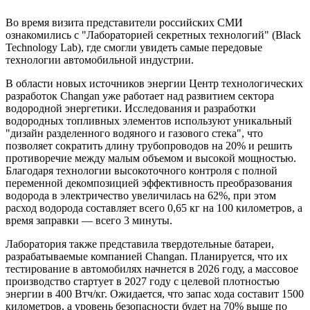
Во время визита представители российских СМИ
ознакомились с "Лабораторией секретных технологий" (Black
Technology Lab), где смогли увидеть самые передовые
технологии автомобильной индустрии.
В области новых источников энергии Центр технологических
разработок Changan уже работает над развитием сектора
водородной энергетики. Исследования и разработки
водородных топливных элементов используют уникальный
"дизайн разделенного водяного и газового стека", что
позволяет сократить длину трубопроводов на 20% и решить
противоречие между малым объемом и высокой мощностью.
Благодаря технологии высокоточного контроля с полной
переменной декомпозицией эффективность преобразования
водорода в электричество увеличилась на 62%, при этом
расход водорода составляет всего 0,65 кг на 100 километров, а
время заправки — всего 3 минуты.
Лаборатория также представила твердотельные батареи,
разрабатываемые компанией Changan. Планируется, что их
тестирование в автомобилях начнется в 2026 году, а массовое
производство стартует в 2027 году с целевой плотностью
энергии в 400 Втч/кг. Ожидается, что запас хода составит 1500
километров, а уровень безопасности будет на 70% выше по