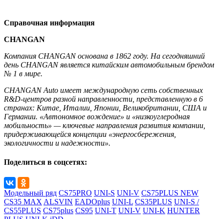
Справочная информация
CHANGAN
Компания CHANGAN основана в 1862 году. На сегодняшний
день CHANGAN является китайским автомобильным брендом
№ 1 в мире.
CHANGAN Auto имеет международную сеть собственных
R&D-центров разной направленности, представленную в 6
странах: Китае, Италии, Японии, Великобритании, США и
Германии. «Автономное вождение» и «низкоуглеродная
мобильность» — ключевые направления развития компании,
придерживающейся концепции «энергосбережения,
экологичности и надежности».
Поделиться в соцсетях:
Модельный ряд
CS75PRO
UNI-S
UNI-V
CS75PLUS NEW
CS35 MAX
ALSVIN
EADOplus
UNI-L
CS35PLUS
UNI-S /
CS55PLUS
CS75plus
CS95
UNI-T
UNI-V
UNI-K
HUNTER