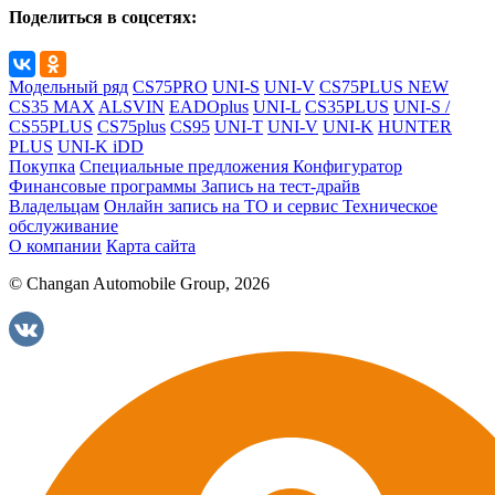
Поделиться в соцсетях:
Модельный ряд
CS75PRO
UNI-S
UNI-V
CS75PLUS NEW
CS35 MAX
ALSVIN
EADOplus
UNI-L
CS35PLUS
UNI-S /
CS55PLUS
CS75plus
CS95
UNI-T
UNI-V
UNI-K
HUNTER
PLUS
UNI-K iDD
Покупка
Специальные предложения
Конфигуратор
Финансовые программы
Запись на тест-драйв
Владельцам
Онлайн запись на ТО и сервис
Техническое
обслуживание
О компании
Карта сайта
© Changan Automobile Group, 2026