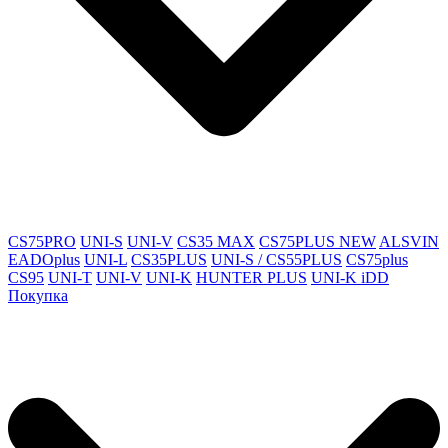
CS75PRO
UNI-S
UNI-V
CS35 MAX
CS75PLUS NEW
ALSVIN
EADOplus
UNI-L
CS35PLUS
UNI-S / CS55PLUS
CS75plus
CS95
UNI-T
UNI-V
UNI-K
HUNTER PLUS
UNI-K iDD
Покупка