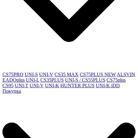
CS75PRO
UNI-S
UNI-V
CS35 MAX
CS75PLUS NEW
ALSVIN
EADOplus
UNI-L
CS35PLUS
UNI-S / CS55PLUS
CS75plus
CS95
UNI-T
UNI-V
UNI-K
HUNTER PLUS
UNI-K iDD
Покупка