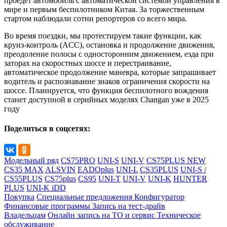
проедет автомобиль с автоматической системой управления в
мире и первым беспилотником Китая. За торжественным
стартом наблюдали сотни репортеров со всего мира.
Во время поездки, мы протестируем такие функции, как
круиз-контроль (ACC), остановка и продолжение движения,
преодоление полосы с односторонним движением, езда при
заторах на скоростных шоссе и перестраивание,
автоматическое продолжение маневра, которые запрашивает
водитель и распознавание знаков ограничения скорости на
шоссе. Планируется, что функция беспилотного вождения
станет доступной в серийных моделях Changan уже в 2025
году
Поделиться в соцсетях:
Модельный ряд
CS75PRO
UNI-S
UNI-V
CS75PLUS NEW
CS35 MAX
ALSVIN
EADOplus
UNI-L
CS35PLUS
UNI-S /
CS55PLUS
CS75plus
CS95
UNI-T
UNI-V
UNI-K
HUNTER
PLUS
UNI-K iDD
Покупка
Специальные предложения
Конфигуратор
Финансовые программы
Запись на тест-драйв
Владельцам
Онлайн запись на ТО и сервис
Техническое
обслуживание