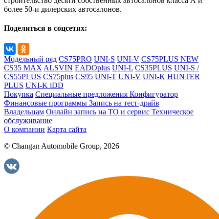
строительство десяти собственных автосалонов класса А и
более 50-и дилерских автосалонов.
Поделиться в соцсетях:
Модельный ряд
CS75PRO
UNI-S
UNI-V
CS75PLUS NEW
CS35 MAX
ALSVIN
EADOplus
UNI-L
CS35PLUS
UNI-S /
CS55PLUS
CS75plus
CS95
UNI-T
UNI-V
UNI-K
HUNTER
PLUS
UNI-K iDD
Покупка
Специальные предложения
Конфигуратор
Финансовые программы
Запись на тест-драйв
Владельцам
Онлайн запись на ТО и сервис
Техническое
обслуживание
О компании
Карта сайта
© Changan Automobile Group, 2026