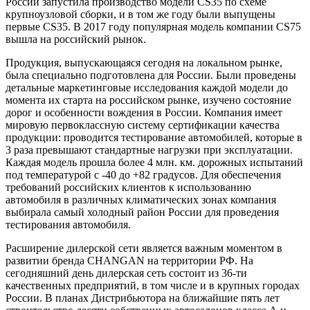
России запустила производство модели CS35 по схеме
крупноузловой сборки, и в том же году были выпущены
первые CS35. В 2017 году популярная модель компании CS75
вышла на российский рынок.
Продукция, выпускающаяся сегодня на локальном рынке,
была специально подготовлена для России. Были проведены
детальные маркетинговые исследования каждой модели до
момента их старта на российском рынке, изучено состояние
дорог и особенности вождения в России. Компания имеет
мировую первоклассную систему сертификации качества
продукции: проводится тестирование автомобилей, которые в
3 раза превышают стандартные нагрузки при эксплуатации.
Каждая модель прошла более 4 млн. км. дорожных испытаний
под температурой с -40 до +82 градусов. Для обеспечения
требований российских клиентов к использованию
автомобиля в различных климатических зонах компания
выбирала самый холодный район России для проведения
тестирования автомобиля.
Расширение дилерской сети является важным моментом в
развитии бренда СHANGAN на территории РФ. На
сегодняшний день дилерская сеть состоит из 36-ти
качественных предприятий, в том числе и в крупных городах
России. В планах Дистрибьютора на ближайшие пять лет