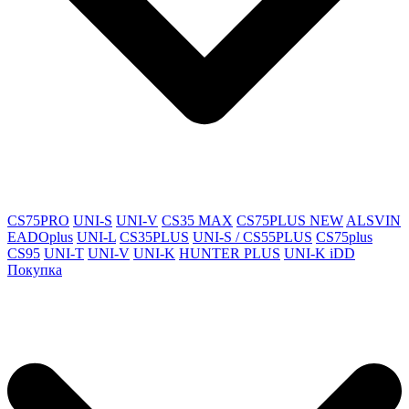
CS75PRO
UNI-S
UNI-V
CS35 MAX
CS75PLUS NEW
ALSVIN
EADOplus
UNI-L
CS35PLUS
UNI-S / CS55PLUS
CS75plus
CS95
UNI-T
UNI-V
UNI-K
HUNTER PLUS
UNI-K iDD
Покупка